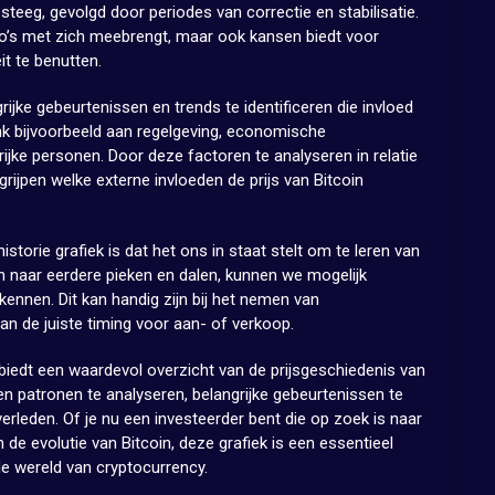
eeg, gevolgd door periodes van correctie en stabilisatie.
isico’s met zich meebrengt, maar ook kansen biedt voor
it te benutten.
ijke gebeurtenissen en trends te identificeren die invloed
nk bijvoorbeeld aan regelgeving, economische
ijke personen. Door deze factoren te analyseren in relatie
rijpen welke externe invloeden de prijs van Bitcoin
storie grafiek is dat het ons in staat stelt om te leren van
en naar eerdere pieken en dalen, kunnen we mogelijk
kennen. Dit kan handig zijn bij het nemen van
an de juiste timing voor aan- of verkoop.
 biedt een waardevol overzicht van de prijsgeschiedenis van
 en patronen te analyseren, belangrijke gebeurtenissen te
 verleden. Of je nu een investeerder bent die op zoek is naar
de evolutie van Bitcoin, deze grafiek is een essentieel
 de wereld van cryptocurrency.