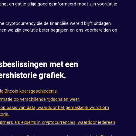
ngt en dat je altijd goed geïnformeerd moet zijn voordat je
e cryptocurrency die de financiële wereld blijft uitdagen.
nen we zijn evolutie beter begrijpen en ons voorbereiden op
sbeslissingen met een
ershistorie grafiek.
 de Bitcoin koersgeschiedenis.
ormatie op verschillende tijdschalen weer.
n op basis van data, waardoor het gemakkelijk wordt om
orie.
ginners als experts in cryptocurrencies, waardoor iedereen