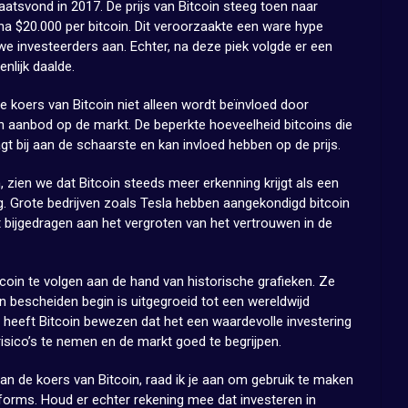
laatsvond in 2017. De prijs van Bitcoin steeg toen naar
a $20.000 per bitcoin. Dit veroorzaakte een ware hype
e investeerders aan. Echter, na deze piek volgde er een
enlijk daalde.
e koers van Bitcoin niet alleen wordt beïnvloed door
n aanbod op de markt. De beperkte hoeveelheid bitcoins die
agt bij aan de schaarste en kan invloed hebben op de prijs.
, zien we dat Bitcoin steeds meer erkenning krijgt als een
ng. Grote bedrijven zoals Tesla hebben aangekondigd bitcoin
t bijgedragen aan het vergroten van het vertrouwen in de
coin te volgen aan de hand van historische grafieken. Ze
an bescheiden begin is uitgegroeid tot een wereldwijd
, heeft Bitcoin bewezen dat het een waardevolle investering
risico’s te nemen en de markt goed te begrijpen.
van de koers van Bitcoin, raad ik je aan om gebruik te maken
orms. Houd er echter rekening mee dat investeren in