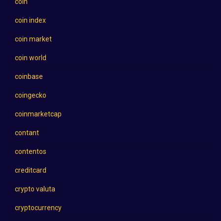
coin
coin index
coin market
coin world
coinbase
coingecko
coinmarketcap
contant
contentos
creditcard
crypto valuta
cryptocurrency