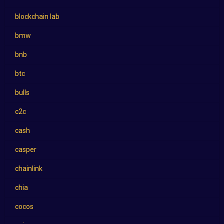
blockchain lab
bmw
bnb
btc
bulls
c2c
cash
casper
chainlink
chia
cocos