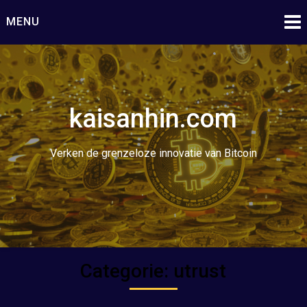
Ga
MENU
naar
de
inhoud
kaisanhin.com
Verken de grenzeloze innovatie van Bitcoin
Categorie:
utrust