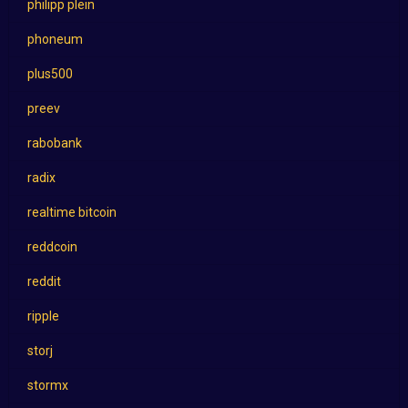
philipp plein
phoneum
plus500
preev
rabobank
radix
realtime bitcoin
reddcoin
reddit
ripple
storj
stormx