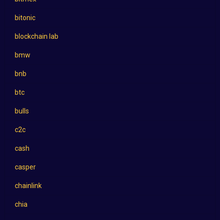
bitonic
blockchain lab
bmw
bnb
btc
bulls
c2c
cash
casper
chainlink
chia