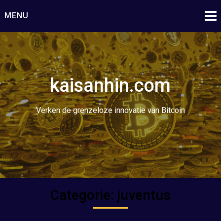
Ga
MENU
naar
de
inhoud
kaisanhin.com
Verken de grenzeloze innovatie van Bitcoin
Categorie:
juventus