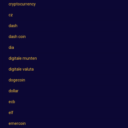
cryptocurrency
cz
dash
dash coin
dia
digitale munten
digitale valuta
dogecoin
dollar
ecb
elf
emercoin