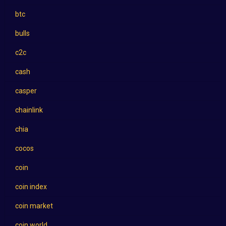
btc
bulls
c2c
cash
casper
chainlink
chia
cocos
coin
coin index
coin market
coin world