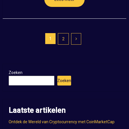
Posts
1
2
pagination
Zoeken
Zoeken
Laatste artikelen
Ontdek de Wereld van Cryptocurrency met CoinMarketCap