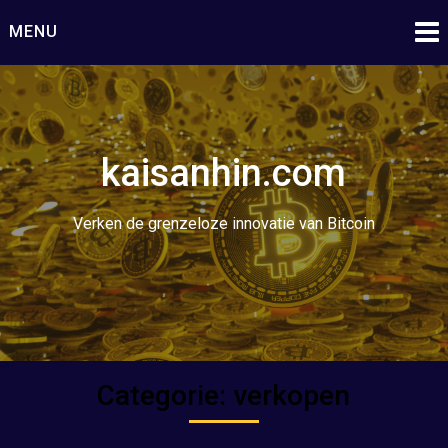
Ga
MENU
naar
de
inhoud
kaisanhin.com
Verken de grenzeloze innovatie van Bitcoin
Categorie:
verkopen