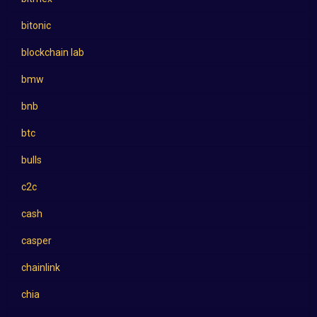
bitonic
blockchain lab
bmw
bnb
btc
bulls
c2c
cash
casper
chainlink
chia