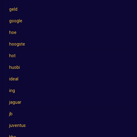
geld
google
hoe
hoogste
hot
huobi
ideal
ing
jaguar
jb
juventus
kbc