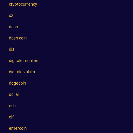
cryptocurrency
cz
dash
dash coin
dia
digitale munten
digitale valuta
dogecoin
dollar
ecb
elf
emercoin