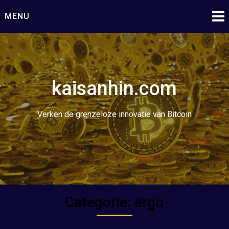
Ga
MENU
naar
de
inhoud
kaisanhin.com
Verken de grenzeloze innovatie van Bitcoin
Categorie:
ergo