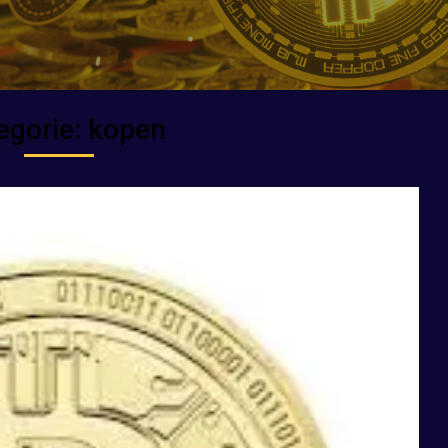
egorie:
kopen