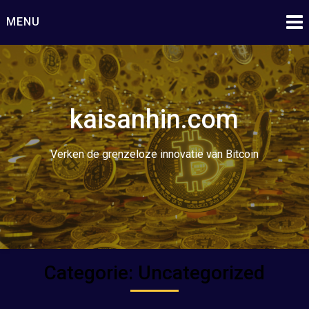
Ga
MENU
naar
de
inhoud
kaisanhin.com
Verken de grenzeloze innovatie van Bitcoin
Categorie:
Uncategorized