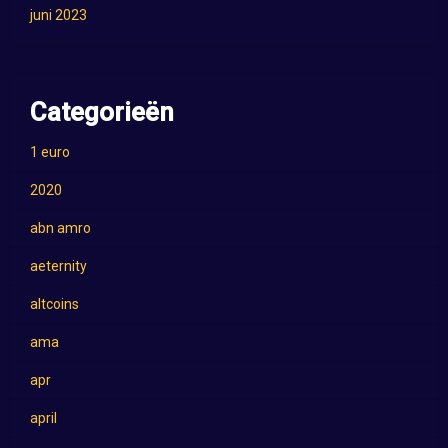
juni 2023
Categorieën
1 euro
2020
abn amro
aeternity
altcoins
ama
apr
april