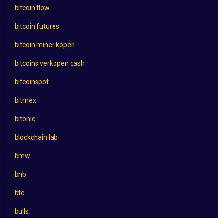
bitcoin flow
bitcoin futures
bitcoin miner kopen
bitcoins verkopen cash
bitcoinspot
bitmex
bitonic
blockchain lab
bmw
bnb
btc
bulls