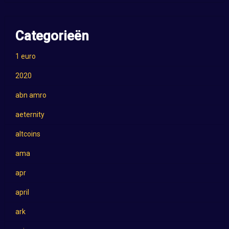
Categorieën
1 euro
2020
abn amro
aeternity
altcoins
ama
apr
april
ark