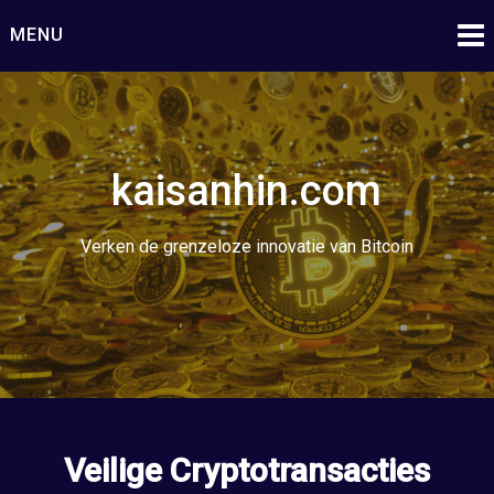
Ga
MENU
naar
de
inhoud
kaisanhin.com
Verken de grenzeloze innovatie van Bitcoin
Veilige Cryptotransacties