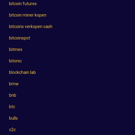
bitcoin futures
bitcoin miner kopen
bitcoins verkopen cash
bitcoinspot
bitmex
bitonic
blockchain lab
bmw
bnb
btc
bulls
c2c