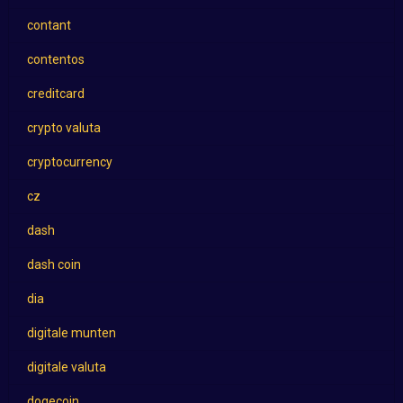
contant
contentos
creditcard
crypto valuta
cryptocurrency
cz
dash
dash coin
dia
digitale munten
digitale valuta
dogecoin