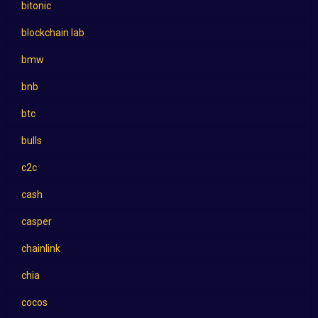
bitonic
blockchain lab
bmw
bnb
btc
bulls
c2c
cash
casper
chainlink
chia
cocos