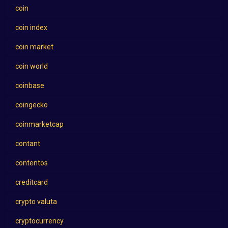
coin
coin index
coin market
coin world
coinbase
coingecko
coinmarketcap
contant
contentos
creditcard
crypto valuta
cryptocurrency