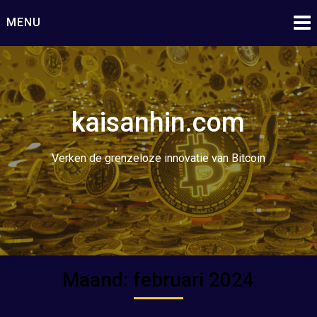
Ga
MENU
naar
de
inhoud
kaisanhin.com
Verken de grenzeloze innovatie van Bitcoin
Maand:
februari 2024