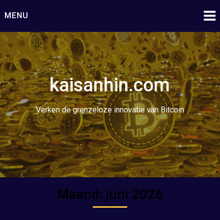
Ga
MENU
naar
de
inhoud
kaisanhin.com
Verken de grenzeloze innovatie van Bitcoin
Maand:
juni 2026