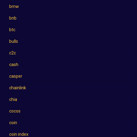
bmw
bnb
btc
bulls
c2c
cash
casper
chainlink
chia
cocos
coin
coin index