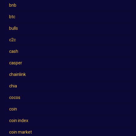
bnb
btc
bulls
c2c
cash
casper
chainlink
chia
cocos
coin
coin index
coin market