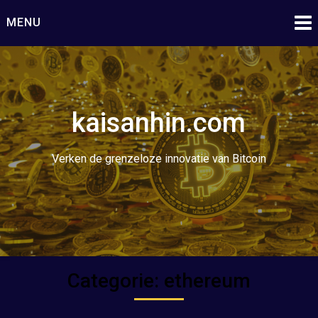
Ga
MENU
naar
de
inhoud
kaisanhin.com
Verken de grenzeloze innovatie van Bitcoin
Categorie:
ethereum