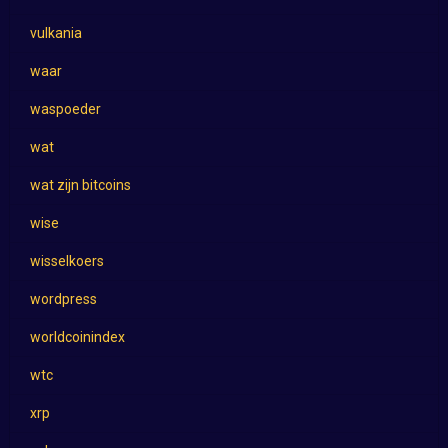
vulkania
waar
waspoeder
wat
wat zijn bitcoins
wise
wisselkoers
wordpress
worldcoinindex
wtc
xrp