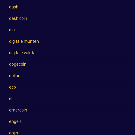
dash
dash coin
dia
digitale munten
digitale valuta
dogecoin
dollar
ecb
elf
emercoin
engels
enjin