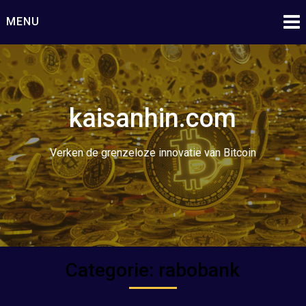
Ga
MENU
naar
de
inhoud
kaisanhin.com
Verken de grenzeloze innovatie van Bitcoin
Categorie:
rabobank