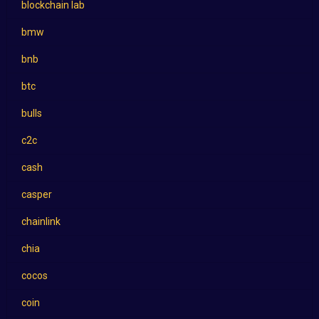
blockchain lab
bmw
bnb
btc
bulls
c2c
cash
casper
chainlink
chia
cocos
coin