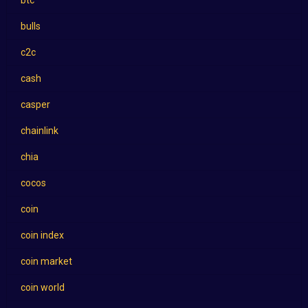
btc
bulls
c2c
cash
casper
chainlink
chia
cocos
coin
coin index
coin market
coin world