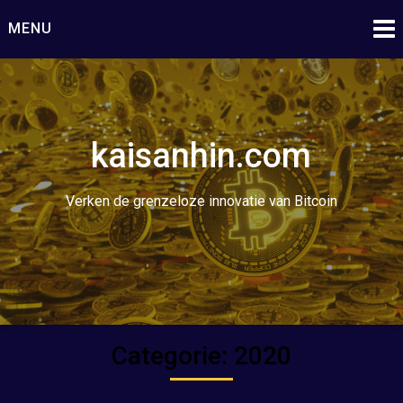
Ga
MENU
naar
de
inhoud
kaisanhin.com
Verken de grenzeloze innovatie van Bitcoin
Categorie:
2020