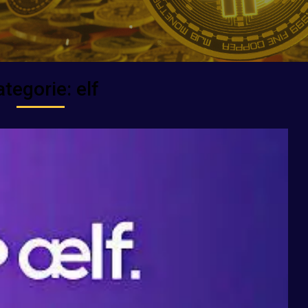
ategorie:
elf