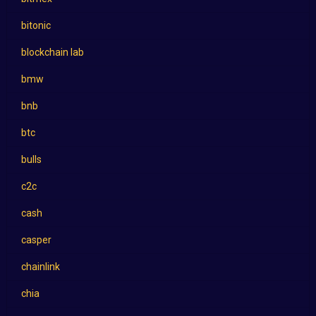
bitonic
blockchain lab
bmw
bnb
btc
bulls
c2c
cash
casper
chainlink
chia