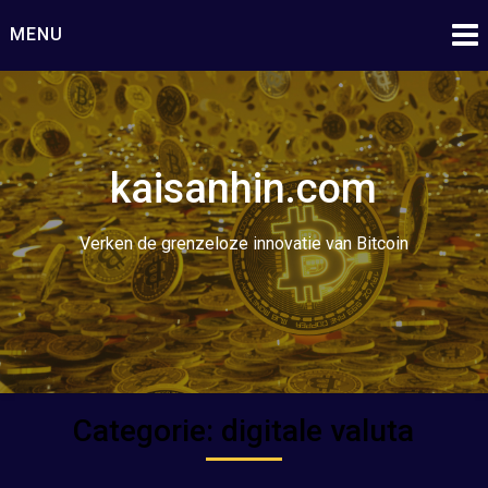
Ga
MENU
naar
de
inhoud
kaisanhin.com
Verken de grenzeloze innovatie van Bitcoin
Categorie:
digitale valuta