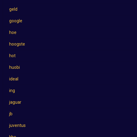
geld
google
hoe
hoogste
hot
huobi
ideal
ing
jaguar
jb
juventus
kbc