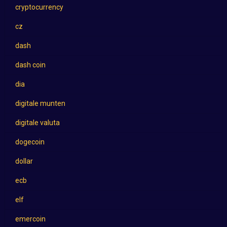
cryptocurrency
cz
dash
dash coin
dia
digitale munten
digitale valuta
dogecoin
dollar
ecb
elf
emercoin