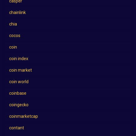
casper
chainlink
chia
cocos
coin
coin index
coin market
coin world
coinbase
coingecko
coinmarketcap
contant