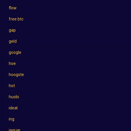
flow
free btc
gap
geld
google
hoe
hoogste
hot
huobi
ideal
ing
jaguar