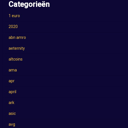
Categorieën
1 euro
2020
abn amro
aeternity
altcoins
ama
apr
april
ark
asic
avg