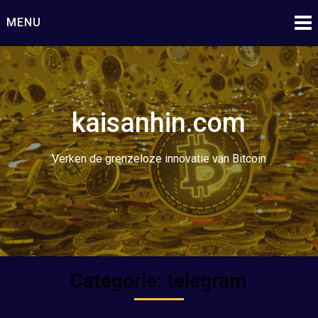
Ga
MENU
naar
de
inhoud
kaisanhin.com
Verken de grenzeloze innovatie van Bitcoin
Categorie:
telegram