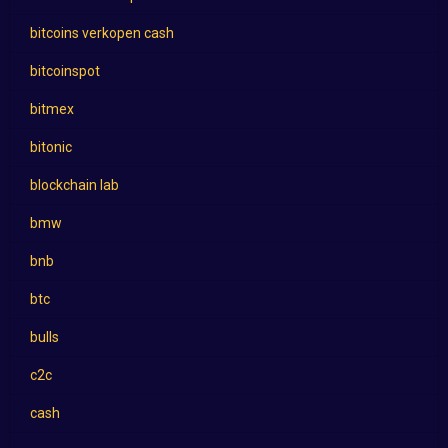
bitcoins verkopen cash
bitcoinspot
bitmex
bitonic
blockchain lab
bmw
bnb
btc
bulls
c2c
cash