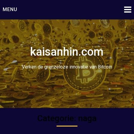
Ga
MENU
naar
de
inhoud
kaisanhin.com
Verken de grenzeloze innovatie van Bitcoin
Categorie:
naga