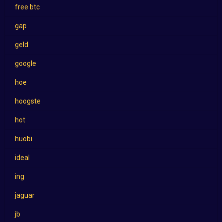
free btc
gap
geld
google
hoe
hoogste
hot
huobi
ideal
ing
jaguar
jb