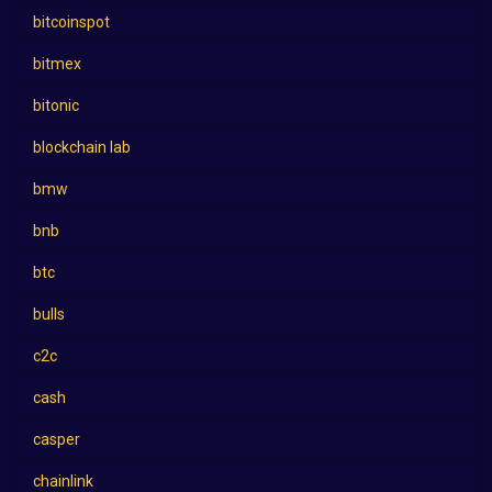
bitcoinspot
bitmex
bitonic
blockchain lab
bmw
bnb
btc
bulls
c2c
cash
casper
chainlink