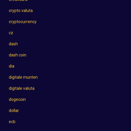
crypto valuta
cryptocurrency
cz
dash
dash coin
dia
digitale munten
digitale valuta
dogecoin
dollar
ecb