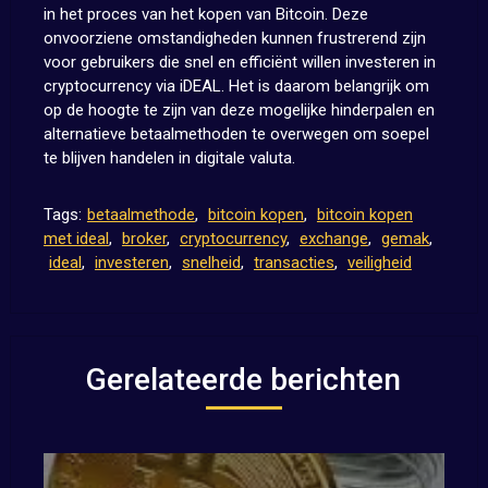
in het proces van het kopen van Bitcoin. Deze
onvoorziene omstandigheden kunnen frustrerend zijn
voor gebruikers die snel en efficiënt willen investeren in
cryptocurrency via iDEAL. Het is daarom belangrijk om
op de hoogte te zijn van deze mogelijke hinderpalen en
alternatieve betaalmethoden te overwegen om soepel
te blijven handelen in digitale valuta.
Tags:
betaalmethode
,
bitcoin kopen
,
bitcoin kopen
met ideal
,
broker
,
cryptocurrency
,
exchange
,
gemak
,
ideal
,
investeren
,
snelheid
,
transacties
,
veiligheid
Gerelateerde berichten