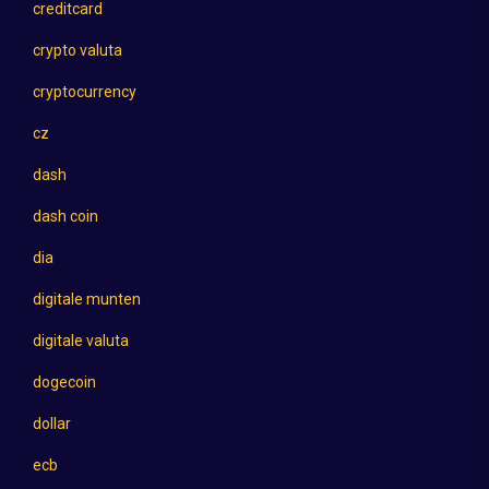
creditcard
crypto valuta
cryptocurrency
cz
dash
dash coin
dia
digitale munten
digitale valuta
dogecoin
dollar
ecb