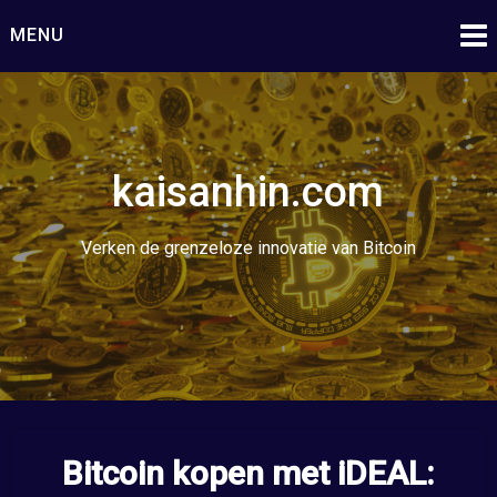
Ga
MENU
naar
de
inhoud
kaisanhin.com
Verken de grenzeloze innovatie van Bitcoin
Bitcoin kopen met iDEAL: