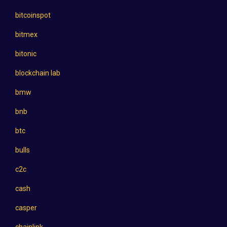
bitcoinspot
bitmex
bitonic
blockchain lab
bmw
bnb
btc
bulls
c2c
cash
casper