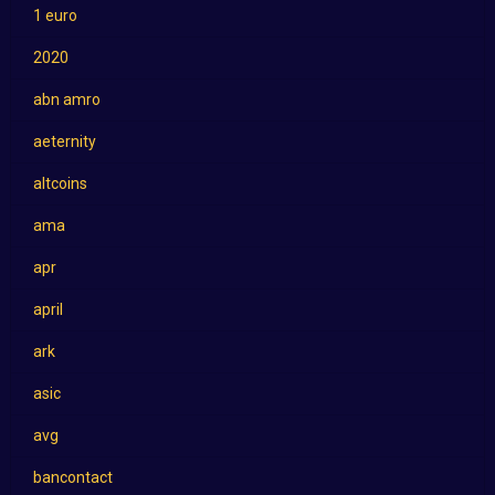
1 euro
2020
abn amro
aeternity
altcoins
ama
apr
april
ark
asic
avg
bancontact