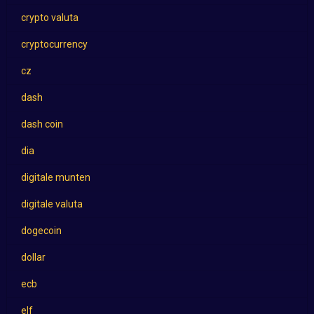
crypto valuta
cryptocurrency
cz
dash
dash coin
dia
digitale munten
digitale valuta
dogecoin
dollar
ecb
elf