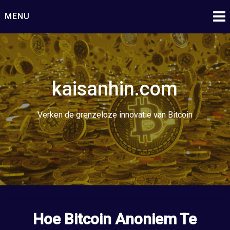
Ga
MENU
naar
de
inhoud
kaisanhin.com
Verken de grenzeloze innovatie van Bitcoin
Hoe Bitcoin Anoniem Te