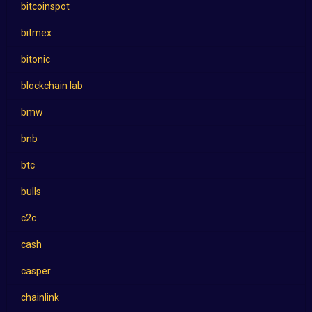
bitcoinspot
bitmex
bitonic
blockchain lab
bmw
bnb
btc
bulls
c2c
cash
casper
chainlink