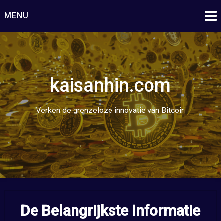
Ga
MENU
naar
de
inhoud
kaisanhin.com
Verken de grenzeloze innovatie van Bitcoin
De Belangrijkste Informatie