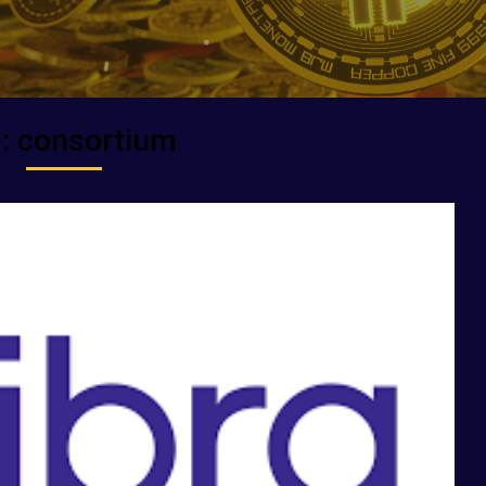
g:
consortium