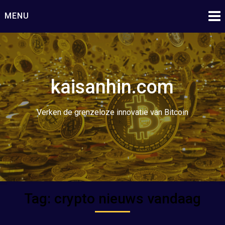
Ga
MENU
naar
de
inhoud
kaisanhin.com
Verken de grenzeloze innovatie van Bitcoin
Tag:
crypto nieuws vandaag