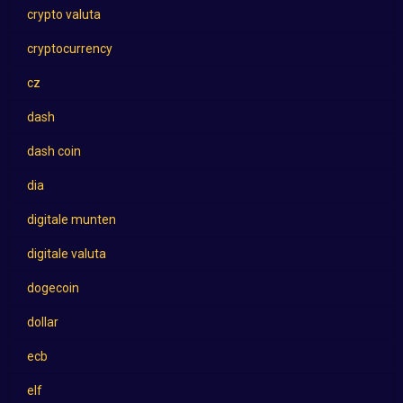
crypto valuta
cryptocurrency
cz
dash
dash coin
dia
digitale munten
digitale valuta
dogecoin
dollar
ecb
elf