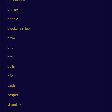
bitcoinspot
bitmex
bitonic
blockchain lab
bmw
bnb
btc
bulls
c2c
cash
casper
chainlink