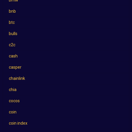
bnb
btc
bulls
c2c
cash
casper
chainlink
chia
cocos
coin
coin index