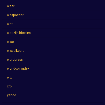
waar
waspoeder
wat
wat zijn bitcoins
wise
wisselkoers
wordpress
worldcoinindex
wtc
xrp
yahoo