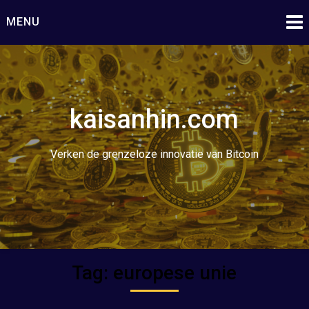
Ga
MENU
naar
de
inhoud
kaisanhin.com
Verken de grenzeloze innovatie van Bitcoin
Tag:
europese unie