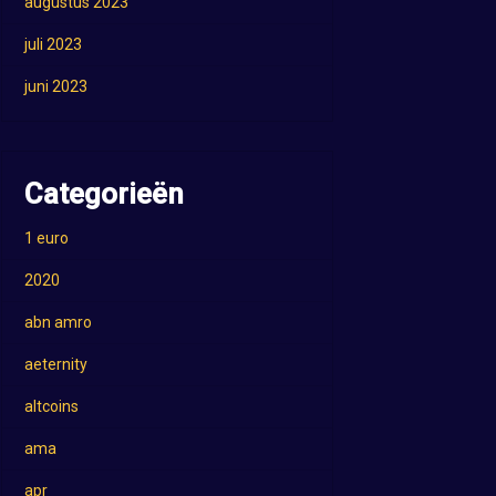
augustus 2023
juli 2023
juni 2023
Categorieën
1 euro
2020
abn amro
aeternity
altcoins
ama
apr