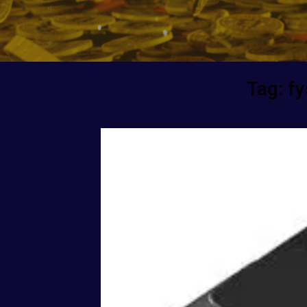
Tag:
fy