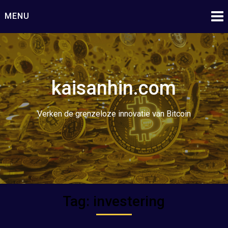
Ga
MENU
naar
de
inhoud
kaisanhin.com
Verken de grenzeloze innovatie van Bitcoin
Tag:
investering