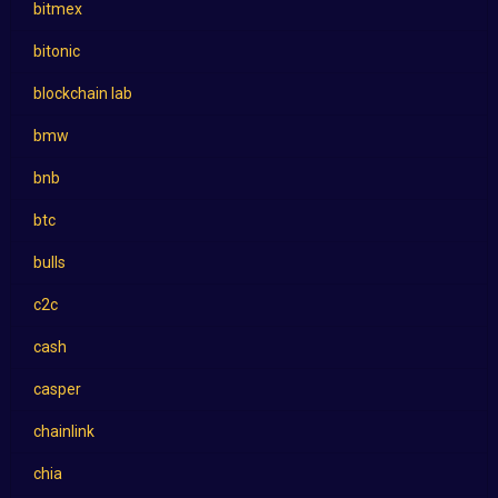
bitmex
bitonic
blockchain lab
bmw
bnb
btc
bulls
c2c
cash
casper
chainlink
chia