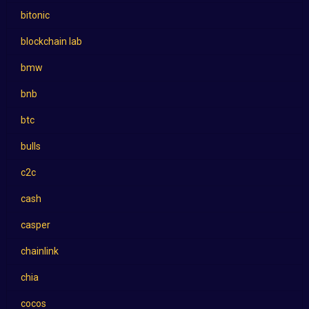
bitonic
blockchain lab
bmw
bnb
btc
bulls
c2c
cash
casper
chainlink
chia
cocos