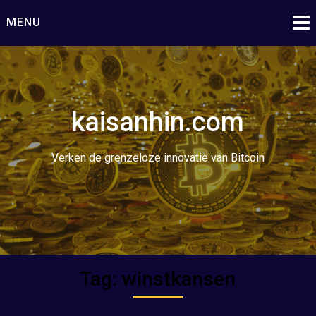
Ga
MENU
naar
de
inhoud
kaisanhin.com
Verken de grenzeloze innovatie van Bitcoin
Tag:
winstkansen