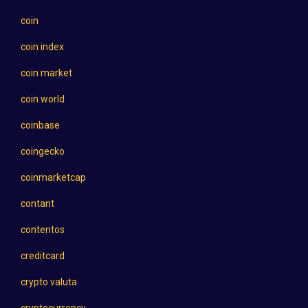
coin
coin index
coin market
coin world
coinbase
coingecko
coinmarketcap
contant
contentos
creditcard
crypto valuta
cryptocurrency