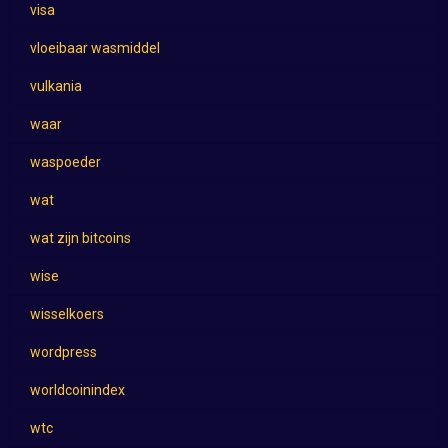
visa
vloeibaar wasmiddel
vulkania
waar
waspoeder
wat
wat zijn bitcoins
wise
wisselkoers
wordpress
worldcoinindex
wtc