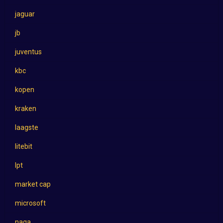
jaguar
jb
juventus
kbc
kopen
kraken
laagste
litebit
lpt
market cap
microsoft
naga