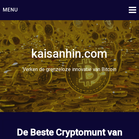
Ga
MENU
naar
de
inhoud
kaisanhin.com
Verken de grenzeloze innovatie van Bitcoin
De Beste Cryptomunt van