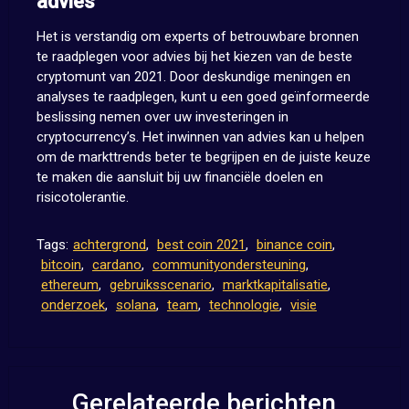
advies
Het is verstandig om experts of betrouwbare bronnen
te raadplegen voor advies bij het kiezen van de beste
cryptomunt van 2021. Door deskundige meningen en
analyses te raadplegen, kunt u een goed geïnformeerde
beslissing nemen over uw investeringen in
cryptocurrency’s. Het inwinnen van advies kan u helpen
om de markttrends beter te begrijpen en de juiste keuze
te maken die aansluit bij uw financiële doelen en
risicotolerantie.
Tags:
achtergrond
,
best coin 2021
,
binance coin
,
bitcoin
,
cardano
,
communityondersteuning
,
ethereum
,
gebruiksscenario
,
marktkapitalisatie
,
onderzoek
,
solana
,
team
,
technologie
,
visie
Gerelateerde berichten