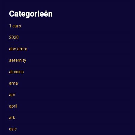
Categorieën
1 euro
2020
abn amro
aeternity
altcoins
ama
apr
april
ark
asic