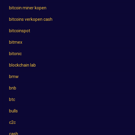
bitcoin miner kopen
bitcoins verkopen cash
bitcoinspot
bitmex
bitonic
blockchain lab
bmw
bnb
btc
bulls
c2c
cash