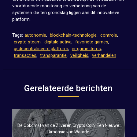
voortdurende monitoring en verbetering van de
systemen die ten grondslag liggen aan dit innovatieve
platform.
Tags:
autonomie
,
blockchain-technologie
,
controle
,
crypto steam
,
digitale activa
,
favoriete games
,
gedecentraliseerd platform
,
in-game items
,
transacties
,
transparantie
,
veiligheid
,
verhandelen
Gerelateerde berichten
De Opkomst van de Zilveren Crypto Coin: Een Nieuwe
Dimensie van Waarde