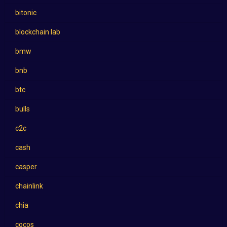
bitonic
blockchain lab
bmw
bnb
btc
bulls
c2c
cash
casper
chainlink
chia
cocos