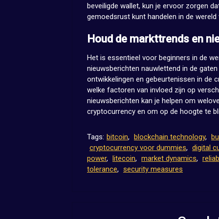
beveiligde wallet, kun je ervoor zorgen d
gemoedsrust kunt handelen in de wereld 
Houd de markttrends en nie
Het is essentieel voor beginners in de w
nieuwsberichten nauwlettend in de gaten 
ontwikkelingen en gebeurtenissen in de cr
welke factoren van invloed zijn op versc
nieuwsberichten kan je helpen om welove
cryptocurrency en om op de hoogte te blij
Tags:
bitcoin
,
blockchain technology
,
bu
cryptocurrency voor dummies
,
digital 
power
,
litecoin
,
market dynamics
,
relia
tolerance
,
security measures