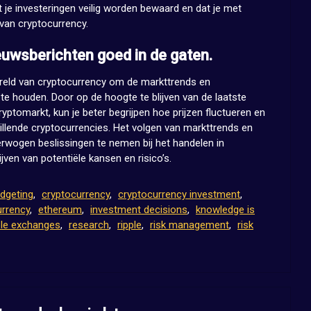
at je investeringen veilig worden bewaard en dat je met
van cryptocurrency.
uwsberichten goed in de gaten.
ereld van cryptocurrency om de markttrends en
te houden. Door op de hoogte te blijven van de laatste
yptomarkt, kun je beter begrijpen hoe prijzen fluctueren en
hillende cryptocurrencies. Het volgen van markttrends en
rwogen beslissingen te nemen bij het handelen in
ven van potentiële kansen en risico’s.
dgeting
,
cryptocurrency
,
cryptocurrency investment
,
currency
,
ethereum
,
investment decisions
,
knowledge is
ble exchanges
,
research
,
ripple
,
risk management
,
risk