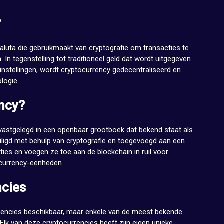
?
valuta die gebruikmaakt van cryptografie om transacties te
 In tegenstelling tot traditioneel geld dat wordt uitgegeven
instellingen, wordt cryptocurrency gedecentraliseerd en
logie.
ncy?
astgelegd in een openbaar grootboek dat bekend staat als
eiligd met behulp van cryptografie en toegevoegd aan een
cties en voegen ze toe aan de blockchain in ruil voor
ocurrency-eenheden.
ncies
urrencies beschikbaar, maar enkele van de meest bekende
. Elk van deze cryptocurrencies heeft zijn eigen unieke