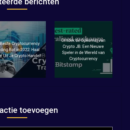
teerde berichten
Ontdek de Opkomst van
 Beste Cryptocurrency
Crypto JB: Een Nieuwe
ding Bot in 2022: Haal
Speler in de Wereld van
r Uit Je Crypto Handel!
Cryptocurrency
actie toevoegen