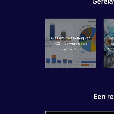
Gerela
Alles over het belang van
De
ROI in de wereld van
Tra
cryptovaluta
Mee
Een re