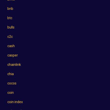
bnb
btc
bulls
c2c
cash
casper
chainlink
chia
cocos
coin
coin index