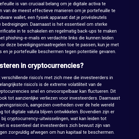
feuille is van cruciaal belang om je digitale activa te
 van de meest effectieve manieren om je portefeuille te
dware wallet, een fysiek apparaat dat je privésleutels
e bedreigingen. Daarnaast is het essentieel om sterke
ificatie in te schakelen en regelmatig back-ups te maken
t phishing-e-mails en verdachte links die kunnen leiden
Door deze beveiligingsmaatregelen toe te passen, kun je met
s en je portefeuille beschermen tegen potentiële gevaren.
esteren in cryptocurrencies?
 verschillende risico’s met zich mee die investeerders in
grijkste risico’s is de extreme volatiliteit van de
ptocurrencies snel en onvoorspelbaar kan fluctueren. Dit
 ook tot aanzienlijke verliezen voor investeerders. Daarnaast
gevingsrisico’s, aangezien overheden over de hele wereld
tot digitale valuta blijven ontwikkelen. Bovendien zijn er
 bij cryptocurrency-uitwisselingen, wat kan leiden tot
et is essentieel dat investeerders zich bewust zijn van
ingen zorgvuldig afwegen om hun kapitaal te beschermen.