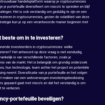
betrouwbaar handelsplatform waarop je cryptocurrencies
je portefeuille diversifieert om risico’s te spreiden en blijf
lingen. Het is ook verstandig om geduldig te zijn en een
vesteren in cryptocurrencies, gezien de volatiliteit van deze
trategie kun je op een verantwoorde manier beginnen met
 beste om in te investeren?
nnende investeerders in cryptocurrencies: welke
esteren? Het antwoord op deze vraag is niet eenduidig,
nkelijk is van verschillende factoren, zoals je
nnis van de markt. Het is belangrijk om grondig onderzoek
es, hun technologie, team achter het project en potentiële
ng neemt. Diversificatie van je portefeuille en het volgen
et maken van een weloverwogen investeringsbeslissing.
es gepaard gaat met risico’s en dat het verstandig is om
t te verliezen.
ncy-portefeuille beveiligen?