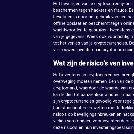
Het beveiligen van je cryptocurrency-porte
beschermen tegen hackers en fraude. Een
beveiligen is door het gebruik van een har
offline opslaat en beschermt tegen onlin
wachtwoorden te gebruiken, tweestapsver
van je gegevens. Wees ook voorzichtig me
tot het verlies van je cryptocurrencies. 
vertrouwen investeren in cryptocurrencie
Wat zijn de risico’s van inv
Het investeren in cryptocurrencies brengt
overweging moeten nemen. Een van de belan
cryptomarkt, waardoor de waarde van cry
kan leiden tot aanzienlijke winsten, maar
zijn cryptocurrencies gevoelig voor regel
hun standpunten en wetten met betrekking 
risico’s op beveiligingsinbreuken en hacks
verlies van fondsen voor investeerders. H
deze risico’s en hun investeringsbesliss