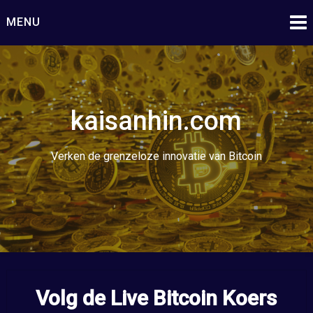
Ga
MENU
naar
de
inhoud
kaisanhin.com
Verken de grenzeloze innovatie van Bitcoin
Volg de Live Bitcoin Koers