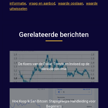
informatie
,
vraag en aanbod
,
waarde opslaan
,
waarde
uitwisselen
Gerelateerde berichten
De Koers van de Dollar: Trends en Invloed op de
Wereldeconomie
Hoe Koop Ik Een Bitcoin: Stapsgewijze Handleiding voor
Beginners