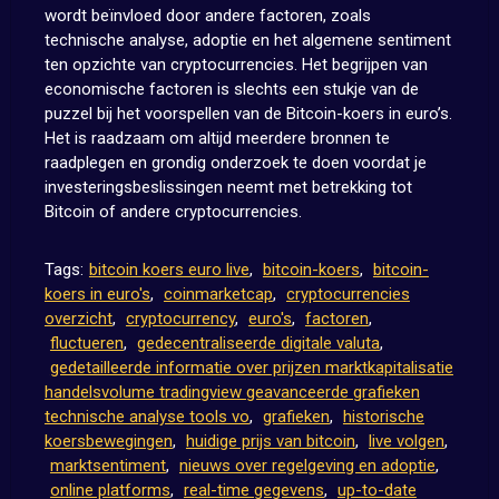
wordt beïnvloed door andere factoren, zoals
technische analyse, adoptie en het algemene sentiment
ten opzichte van cryptocurrencies. Het begrijpen van
economische factoren is slechts een stukje van de
puzzel bij het voorspellen van de Bitcoin-koers in euro’s.
Het is raadzaam om altijd meerdere bronnen te
raadplegen en grondig onderzoek te doen voordat je
investeringsbeslissingen neemt met betrekking tot
Bitcoin of andere cryptocurrencies.
Tags:
bitcoin koers euro live
,
bitcoin-koers
,
bitcoin-
koers in euro's
,
coinmarketcap
,
cryptocurrencies
overzicht
,
cryptocurrency
,
euro's
,
factoren
,
fluctueren
,
gedecentraliseerde digitale valuta
,
gedetailleerde informatie over prijzen marktkapitalisatie
handelsvolume tradingview geavanceerde grafieken
technische analyse tools vo
,
grafieken
,
historische
koersbewegingen
,
huidige prijs van bitcoin
,
live volgen
,
marktsentiment
,
nieuws over regelgeving en adoptie
,
online platforms
,
real-time gegevens
,
up-to-date