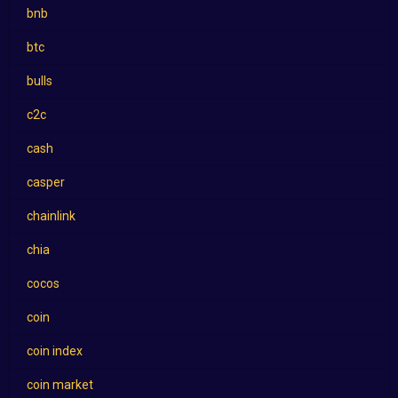
bnb
btc
bulls
c2c
cash
casper
chainlink
chia
cocos
coin
coin index
coin market