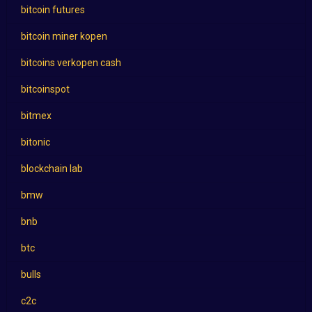
bitcoin futures
bitcoin miner kopen
bitcoins verkopen cash
bitcoinspot
bitmex
bitonic
blockchain lab
bmw
bnb
btc
bulls
c2c