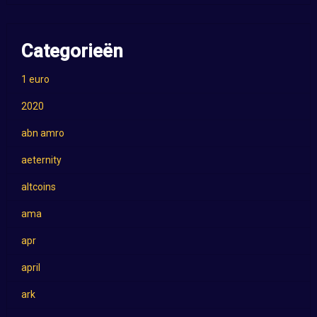
Categorieën
1 euro
2020
abn amro
aeternity
altcoins
ama
apr
april
ark