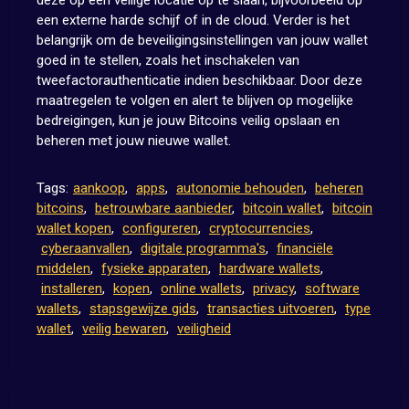
deze op een veilige locatie op te slaan, bijvoorbeeld op
een externe harde schijf of in de cloud. Verder is het
belangrijk om de beveiligingsinstellingen van jouw wallet
goed in te stellen, zoals het inschakelen van
tweefactorauthenticatie indien beschikbaar. Door deze
maatregelen te volgen en alert te blijven op mogelijke
bedreigingen, kun je jouw Bitcoins veilig opslaan en
beheren met jouw nieuwe wallet.
Tags:
aankoop
,
apps
,
autonomie behouden
,
beheren
bitcoins
,
betrouwbare aanbieder
,
bitcoin wallet
,
bitcoin
wallet kopen
,
configureren
,
cryptocurrencies
,
cyberaanvallen
,
digitale programma's
,
financiële
middelen
,
fysieke apparaten
,
hardware wallets
,
installeren
,
kopen
,
online wallets
,
privacy
,
software
wallets
,
stapsgewijze gids
,
transacties uitvoeren
,
type
wallet
,
veilig bewaren
,
veiligheid