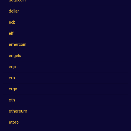
dogecoin
dollar
ecb
elf
emercoin
engels
enjin
era
ergo
eth
ethereum
etoro