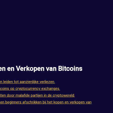
en en Verkopen van Bitcoins
an leiden tot aanzienlijke verliezen.
itcoins op cryptocurrency exchanges.
iten door malafide partijen in de cryptowereld.
n beginners afschrikken bij het kopen en verkopen van