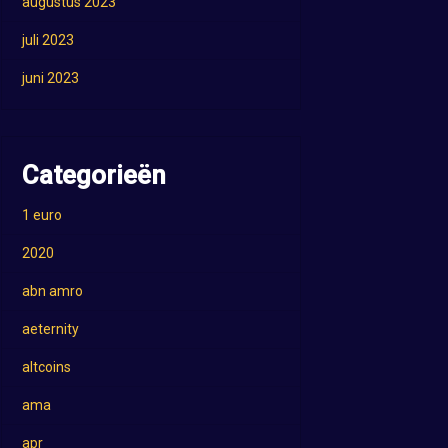
augustus 2023
juli 2023
juni 2023
Categorieën
1 euro
2020
abn amro
aeternity
altcoins
ama
apr