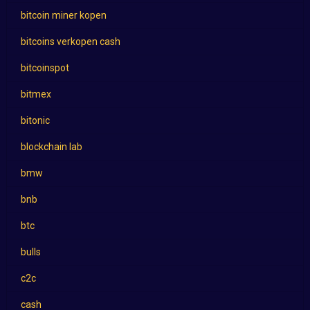
bitcoin miner kopen
bitcoins verkopen cash
bitcoinspot
bitmex
bitonic
blockchain lab
bmw
bnb
btc
bulls
c2c
cash