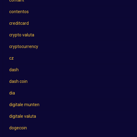
contant
contentos
creditcard
crypto valuta
cryptocurrency
cz
dash
dash coin
dia
digitale munten
digitale valuta
dogecoin