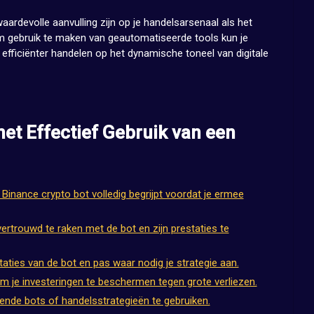
ardevolle aanvulling zijn op je handelsarsenaal als het
m gebruik te maken van geautomatiseerde tools kun je
 efficiënter handelen op het dynamische toneel van digitale
het Effectief Gebruik van een
 Binance crypto bot volledig begrijpt voordat je ermee
vertrouwd te raken met de bot en zijn prestaties te
aties van de bot en pas waar nodig je strategie aan.
m je investeringen te beschermen tegen grote verliezen.
illende bots of handelsstrategieën te gebruiken.