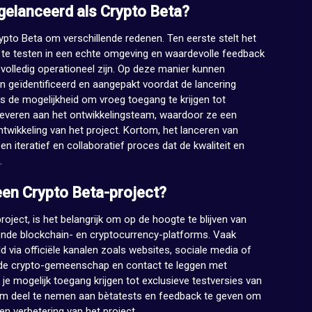
elanceerd als Crypto Beta?
pto Beta om verschillende redenen. Ten eerste stelt het
 te testen in een echte omgeving en waardevolle feedback
volledig operationeel zijn. Op deze manier kunnen
 geïdentificeerd en aangepakt voordat de lancering
rs de mogelijkheid om vroeg toegang te krijgen tot
e leveren aan het ontwikkelingsteam, waardoor ze een
ntwikkeling van het project. Kortom, het lanceren van
en iteratief en collaboratief proces dat de kwaliteit en
.
een Crypto Beta-project?
ject, is het belangrijk om op de hoogte te blijven van
ende blockchain- en cryptocurrency-platforms. Vaak
 via officiële kanalen zoals websites, sociale media of
n de crypto-gemeenschap en contact te leggen met
je mogelijk toegang krijgen tot exclusieve testversies van
om deel te nemen aan bètatests en feedback te geven om
en verbetering van het project.