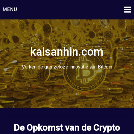
Ga
MENU
naar
de
inhoud
kaisanhin.com
Verken de grenzeloze innovatie van Bitcoin
De Opkomst van de Crypto