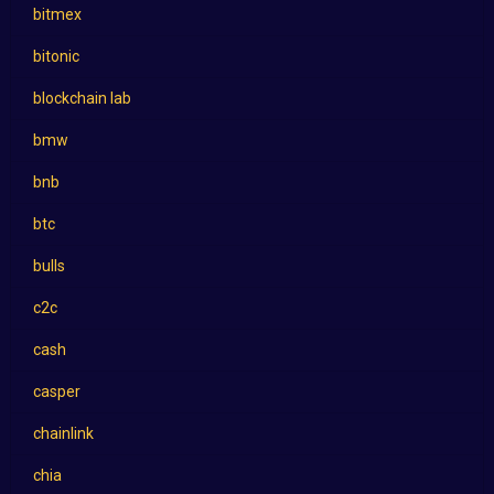
bitmex
bitonic
blockchain lab
bmw
bnb
btc
bulls
c2c
cash
casper
chainlink
chia