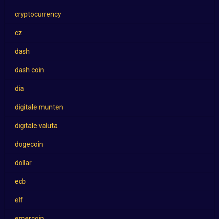
cryptocurrency
cz
dash
dash coin
dia
digitale munten
digitale valuta
dogecoin
dollar
ecb
elf
emercoin