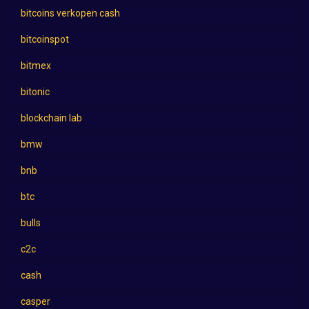
bitcoins verkopen cash
bitcoinspot
bitmex
bitonic
blockchain lab
bmw
bnb
btc
bulls
c2c
cash
casper