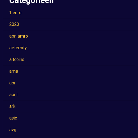
Categorieën
1 euro
2020
abn amro
aeternity
altcoins
ama
apr
april
ark
asic
avg