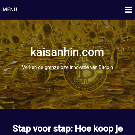
Ga
MENU
naar
de
inhoud
kaisanhin.com
Verken de grenzeloze innovatie van Bitcoin
Stap voor stap: Hoe koop je