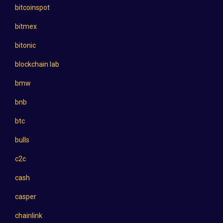
bitcoinspot
bitmex
bitonic
blockchain lab
bmw
bnb
btc
bulls
c2c
cash
casper
chainlink