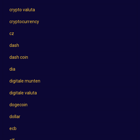
crypto valuta
cryptocurrency
cz
dash
dash coin
dia
digitale munten
digitale valuta
dogecoin
dollar
ecb