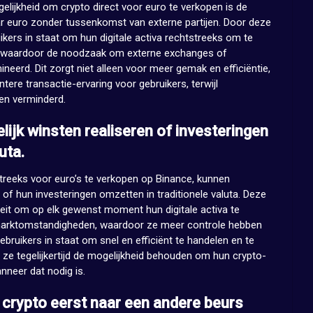
elijkheid om crypto direct voor euro te verkopen is de
ar euro zonder tussenkomst van externe partijen. Door deze
uikers in staat om hun digitale activa rechtstreeks om te
elf, waardoor de noodzaak om externe exchanges of
ineerd. Dit zorgt niet alleen voor meer gemak en efficiëntie,
tere transactie-ervaring voor gebruikers, terwijl
den verminderd.
ijk winsten realiseren of investeringen
uta.
treeks voor euro’s te verkopen op Binance, kunnen
 of hun investeringen omzetten in traditionele valuta. Deze
iliteit om op elk gewenst moment hun digitale activa te
e marktomstandigheden, waardoor ze meer controle hebben
 gebruikers in staat om snel en efficiënt te handelen en te
l ze tegelijkertijd de mogelijkheid behouden om hun crypto-
anneer dat nodig is.
crypto eerst naar een andere beurs