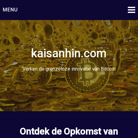
Ga
MENU
naar
de
inhoud
kaisanhin.com
Verken de grenzeloze innovatie van Bitcoin
Ontdek de Opkomst van