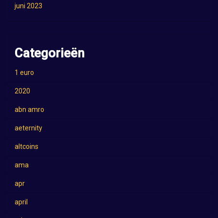
juni 2023
Categorieën
1 euro
2020
abn amro
aeternity
altcoins
ama
apr
april