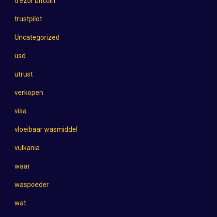
trezor bitcoin
trustpilot
Uncategorized
usd
utrust
verkopen
visa
vloeibaar wasmiddel
vulkania
waar
waspoeder
wat