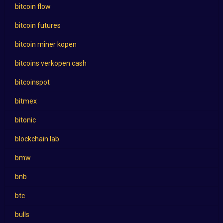
bitcoin flow
bitcoin futures
bitcoin miner kopen
bitcoins verkopen cash
bitcoinspot
bitmex
bitonic
blockchain lab
bmw
bnb
btc
bulls