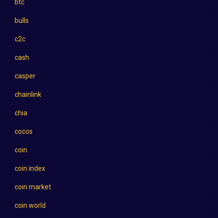
btc
bulls
c2c
cash
casper
chainlink
chia
cocos
coin
coin index
coin market
coin world