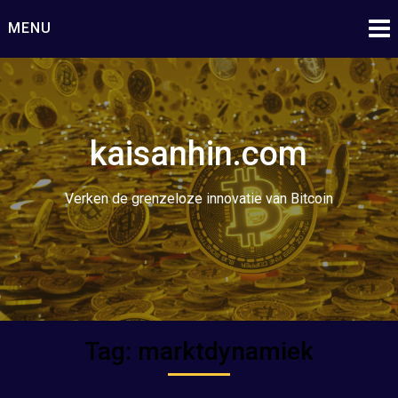
Ga
MENU
naar
de
inhoud
kaisanhin.com
Verken de grenzeloze innovatie van Bitcoin
Tag:
marktdynamiek