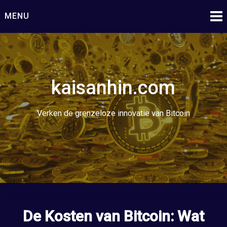
Ga
MENU
naar
de
inhoud
kaisanhin.com
Verken de grenzeloze innovatie van Bitcoin
De Kosten van Bitcoin: Wat