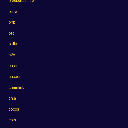
blockchain lab
bmw
bnb
btc
bulls
c2c
cash
casper
chainlink
chia
cocos
coin