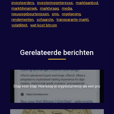
investeerders
,
investeringsinteresse
,
marktaanbod
,
marktdynamiek
,
marktvraag
,
media
,
nieuwsgebeurtenissen
,
prijs
,
regelgeving
,
rendementen
,
schaarste
,
transparante markt
,
volatiliteit
,
wat kost bitcoin
Gerelateerde berichten
Stap voor stap: Hoe koop je cryptocurrency als een pro