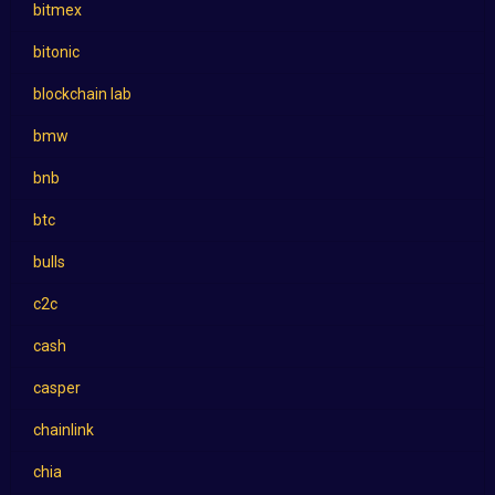
bitmex
bitonic
blockchain lab
bmw
bnb
btc
bulls
c2c
cash
casper
chainlink
chia