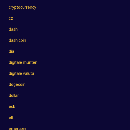
cryptocurrency
cz
dash
dash coin
dia
digitale munten
digitale valuta
dogecoin
dollar
ecb
elf
emercoin