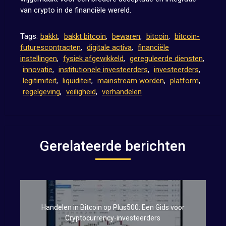
van crypto in de financiële wereld.
Tags:
bakkt
,
bakkt bitcoin
,
bewaren
,
bitcoin
,
bitcoin-
futurescontracten
,
digitale activa
,
financiële
instellingen
,
fysiek afgewikkeld
,
gereguleerde diensten
,
innovatie
,
institutionele investeerders
,
investeerders
,
legitimiteit
,
liquiditeit
,
mainstream worden
,
platform
,
regelgeving
,
veiligheid
,
verhandelen
Gerelateerde berichten
Handelen in Bitcoin op Plus500: Een Gids voor
Cryptocurrency-investeerders