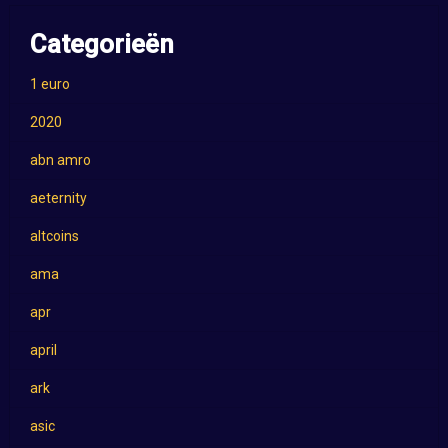
Categorieën
1 euro
2020
abn amro
aeternity
altcoins
ama
apr
april
ark
asic