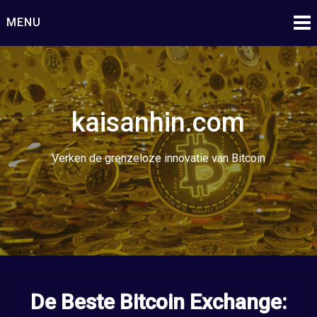
Ga
MENU
naar
de
inhoud
kaisanhin.com
Verken de grenzeloze innovatie van Bitcoin
De Beste Bitcoin Exchange: