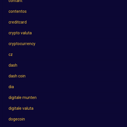
contant
contentos
creditcard
crypto valuta
cryptocurrency
cz
dash
dash coin
dia
digitale munten
digitale valuta
dogecoin