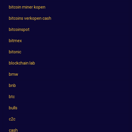
bitcoin miner kopen
bitcoins verkopen cash
bitcoinspot
bitmex
bitonic
blockchain lab
bmw
bnb
btc
bulls
c2c
cash