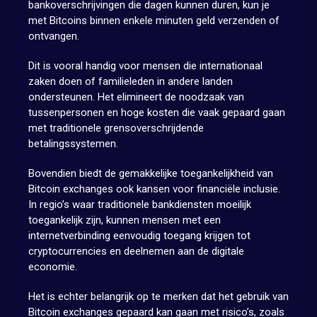
bankoverschrijvingen die dagen kunnen duren, kun je
met Bitcoins binnen enkele minuten geld verzenden of
ontvangen.
Dit is vooral handig voor mensen die internationaal
zaken doen of familieleden in andere landen
ondersteunen. Het elimineert de noodzaak van
tussenpersonen en hoge kosten die vaak gepaard gaan
met traditionele grensoverschrijdende
betalingssystemen.
Bovendien biedt de gemakkelijke toegankelijkheid van
Bitcoin exchanges ook kansen voor financiële inclusie.
In regio’s waar traditionele bankdiensten moeilijk
toegankelijk zijn, kunnen mensen met een
internetverbinding eenvoudig toegang krijgen tot
cryptocurrencies en deelnemen aan de digitale
economie.
Het is echter belangrijk op te merken dat het gebruik van
Bitcoin exchanges gepaard kan gaan met risico’s, zoals