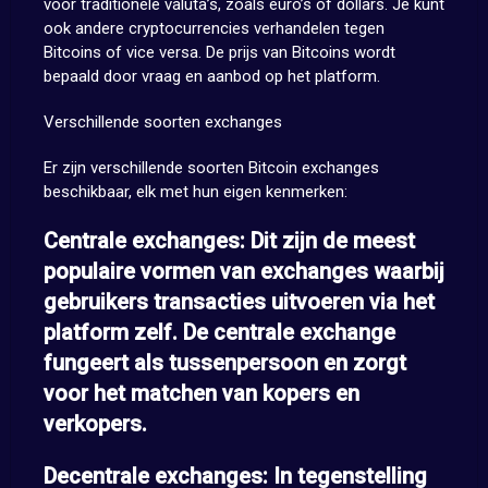
voor traditionele valuta’s, zoals euro’s of dollars. Je kunt
ook andere cryptocurrencies verhandelen tegen
Bitcoins of vice versa. De prijs van Bitcoins wordt
bepaald door vraag en aanbod op het platform.
Verschillende soorten exchanges
Er zijn verschillende soorten Bitcoin exchanges
beschikbaar, elk met hun eigen kenmerken:
Centrale exchanges: Dit zijn de meest
populaire vormen van exchanges waarbij
gebruikers transacties uitvoeren via het
platform zelf. De centrale exchange
fungeert als tussenpersoon en zorgt
voor het matchen van kopers en
verkopers.
Decentrale exchanges: In tegenstelling