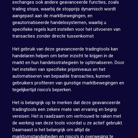
exchanges ook andere geavanceerde functies, zoals
trailing stops, waarbij de stopprijs dynamisch wordt
aangepast aan de marktbewegingen, en
geautomatiseerde handelssystemen, waarbij u
specifieke regels kunt instellen voor het uitvoeren van
transacties zonder directe tussenkomst.
Het gebruik van deze geavanceerde tradingtools kan
handelaren helpen om beter inzicht te krijgen in de
markt en hun handelsstrategieën te optimaliseren. Door
het instellen van specifieke prijsniveaus en het
automatiseren van bepaalde transacties, kunnen
gebruikers profiteren van gunstige marktbewegingen en
tegelijkertijd risico’s beperken.
Het is belangrijk op te merken dat deze geavanceerde
tradingtools een zekere mate van ervaring en begrip
vereisen. Het is raadzaam om vertrouwd te raken met
de werking van deze tools voordat u ze actief gebruikt.
Daarnaast is het belangrijk om altijd de
marktomstandigheden en risico’s in overweging te