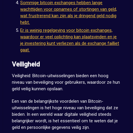
Sommige bitcoin exchanges hebben lange
wachttijden voor opnames of stortingen van geld,
wat frustrerend kan zijn als je dringend geld nodig
hebt.
Er is weinig regelgeving voor bitcoin exchanges,
waardoor er veel oplichting kan plaatsvinden en je
je investering kunt verliezen als de exchange failliet
gaat.
Veiligheid
Veiligheid: Bitcoin-uitwisselingen bieden een hoog
niveau van beveiliging voor gebruikers, waardoor ze hun
geld veilig kunnen opslaan.
Een van de belangrijkste voordelen van Bitcoin-
uitwisselingen is het hoge niveau van beveiliging dat ze
bieden. In een wereld waar digitale veiligheid steeds
belangrijker wordt, is het essentieel om te weten dat je
geld en persoonlijke gegevens veilig zijn.