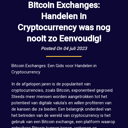
Bitcoin Exchanges:
Handelen in
Cryptocurrency was nog
nooit zo Eenvoudig!
Posted On 04 juli 2023
Bitcoin Exchanges: Een Gids voor Handelen in
Cryptocurrency
In de afgelopen jaren is de populariteit van
cryptocurrencies, zoals Bitcoin, exponentieel gegroeid.
Steeds meer mensen worden aangetrokken tot het
potentieel van digitale valuta’s en willen profiteren van
de kansen die ze bieden. Een belangrijk onderdeel van
het betreden van de wereld van cryptocurrency is het
gebruik van een Bitcoin exchange, een platform waarop