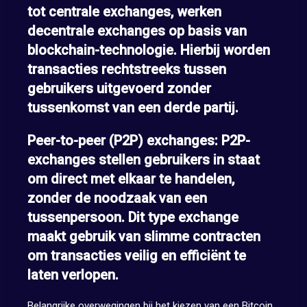
tot centrale exchanges, werken
decentrale exchanges op basis van
blockchain-technologie. Hierbij worden
transacties rechtstreeks tussen
gebruikers uitgevoerd zonder
tussenkomst van een derde partij.
Peer-to-peer (P2P) exchanges: P2P-
exchanges stellen gebruikers in staat
om direct met elkaar te handelen,
zonder de noodzaak van een
tussenpersoon. Dit type exchange
maakt gebruik van slimme contracten
om transacties veilig en efficiënt te
laten verlopen.
Belangrijke overwegingen bij het kiezen van een Bitcoin