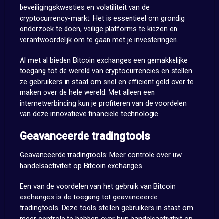
beveiligingskwesties en volatiliteit van de
cryptocurrency-markt. Het is essentieel om grondig
onderzoek te doen, veilige platforms te kiezen en
verantwoordelijk om te gaan met je investeringen.
Al met al bieden Bitcoin exchanges een gemakkelijke
toegang tot de wereld van cryptocurrencies en stellen
ze gebruikers in staat om snel en efficiënt geld over te
maken over de hele wereld. Met alleen een
internetverbinding kun je profiteren van de voordelen
van deze innovatieve financiële technologie.
Geavanceerde tradingtools
Geavanceerde tradingtools: Meer controle over uw
handelsactiviteit op Bitcoin exchanges
Een van de voordelen van het gebruik van Bitcoin
exchanges is de toegang tot geavanceerde
tradingtools. Deze tools stellen gebruikers in staat om
meer controle te hebben over hun handelsactiviteit op