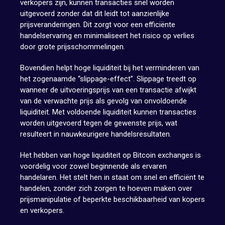
verkopers zijn, kunnen transacties snel worden
uitgevoerd zonder dat dit leidt tot aanzienlijke
prijsveranderingen. Dit zorgt voor een efficiënte
handelservaring en minimaliseert het risico op verlies
door grote prijsschommelingen.
Bovendien helpt hoge liquiditeit bij het verminderen van
het zogenaamde “slippage-effect”. Slippage treedt op
wanneer de uitvoeringsprijs van een transactie afwijkt
van de verwachte prijs als gevolg van onvoldoende
liquiditeit. Met voldoende liquiditeit kunnen transacties
worden uitgevoerd tegen de gewenste prijs, wat
resulteert in nauwkeurigere handelsresultaten.
Het hebben van hoge liquiditeit op Bitcoin exchanges is
voordelig voor zowel beginnende als ervaren
handelaren. Het stelt hen in staat om snel en efficiënt te
handelen, zonder zich zorgen te hoeven maken over
prijsmanipulatie of beperkte beschikbaarheid van kopers
en verkopers.