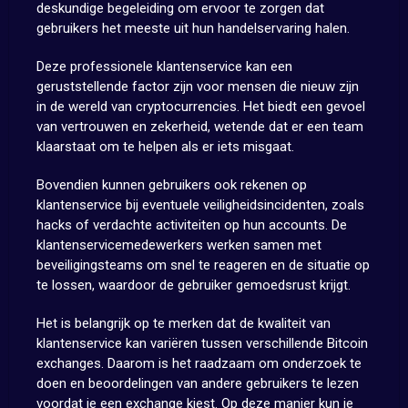
deskundige begeleiding om ervoor te zorgen dat
gebruikers het meeste uit hun handelservaring halen.
Deze professionele klantenservice kan een
geruststellende factor zijn voor mensen die nieuw zijn
in de wereld van cryptocurrencies. Het biedt een gevoel
van vertrouwen en zekerheid, wetende dat er een team
klaarstaat om te helpen als er iets misgaat.
Bovendien kunnen gebruikers ook rekenen op
klantenservice bij eventuele veiligheidsincidenten, zoals
hacks of verdachte activiteiten op hun accounts. De
klantenservicemedewerkers werken samen met
beveiligingsteams om snel te reageren en de situatie op
te lossen, waardoor de gebruiker gemoedsrust krijgt.
Het is belangrijk op te merken dat de kwaliteit van
klantenservice kan variëren tussen verschillende Bitcoin
exchanges. Daarom is het raadzaam om onderzoek te
doen en beoordelingen van andere gebruikers te lezen
voordat je een exchange kiest. Op deze manier kun je