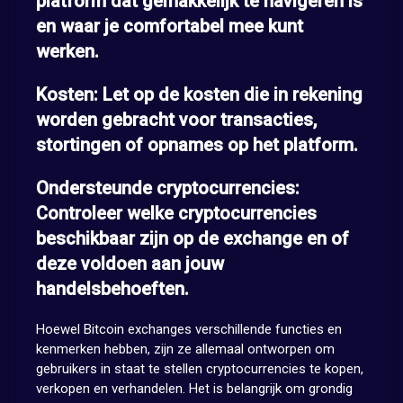
platform dat gemakkelijk te navigeren is
en waar je comfortabel mee kunt
werken.
Kosten: Let op de kosten die in rekening
worden gebracht voor transacties,
stortingen of opnames op het platform.
Ondersteunde cryptocurrencies:
Controleer welke cryptocurrencies
beschikbaar zijn op de exchange en of
deze voldoen aan jouw
handelsbehoeften.
Hoewel Bitcoin exchanges verschillende functies en
kenmerken hebben, zijn ze allemaal ontworpen om
gebruikers in staat te stellen cryptocurrencies te kopen,
verkopen en verhandelen. Het is belangrijk om grondig