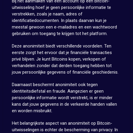
Bij het aanmaken van een account op een Bitcoin-
uitwisseling hoef je geen persoonlijke informatie te
verstrekken, zoals je naam, adres of
identificatiedocumenten. In plaats daarvan kun je
meestal gewoon een e-mailadres en een wachtwoord
gebruiken om toegang te krijgen tot het platform.
Deze anonimiteit biedt verschillende voordelen. Ten
eerste zorgt het ervoor dat je financiële transacties
privé blijven. Je kunt Bitcoins kopen, verkopen of
verhandelen zonder dat derden toegang hebben tot
jouw persoonlijke gegevens of financiële geschiedenis.
Daarnaast beschermt anonimiteit ook tegen
identiteitsdiefstal en fraude. Aangezien er geen
persoonlijke informatie wordt verstrekt, is er minder
kans dat jouw gegevens in de verkeerde handen vallen
en worden misbruikt.
Het belangrijkste aspect van anonimiteit op Bitcoin-
uitwisselingen is echter de bescherming van privacy. In