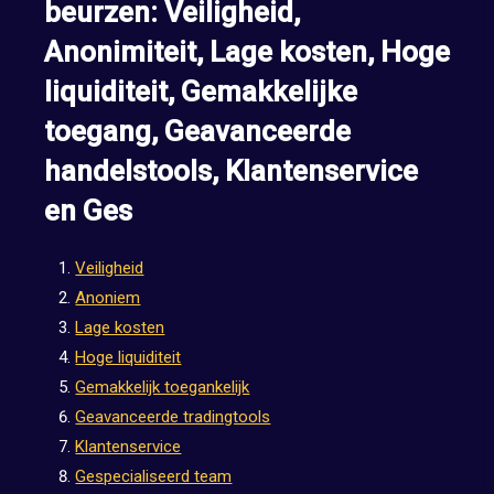
beurzen: Veiligheid,
Anonimiteit, Lage kosten, Hoge
liquiditeit, Gemakkelijke
toegang, Geavanceerde
handelstools, Klantenservice
en Ges
Veiligheid
Anoniem
Lage kosten
Hoge liquiditeit
Gemakkelijk toegankelijk
Geavanceerde tradingtools
Klantenservice
Gespecialiseerd team