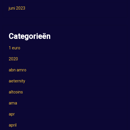
juni 2023
Categorieën
1 euro
2020
abn amro
aeternity
altcoins
ama
apr
april