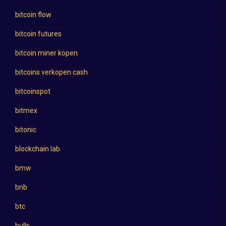
bitcoin flow
bitcoin futures
bitcoin miner kopen
bitcoins verkopen cash
bitcoinspot
bitmex
bitonic
blockchain lab
bmw
bnb
btc
bulls