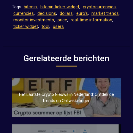
Tags:
bitcoin
,
bitcoin ticker widget
,
cryptocurrencies
,
currencies
,
decisions
,
dollars
,
euro's
,
market trends
,
monitor investments
,
price
,
real-time information
,
ticker widget
,
tool
,
users
Gerelateerde berichten
Het Laatste Crypto Nieuws in Nederland: Ontdek de
Trends en Ontwikkelingen