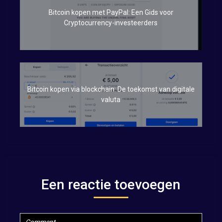
Bitcoin kopen met PayPal: Een Gids voor
Cryptocurrency-investeerders
Bitcoin kopen via blockchain: De toekomst van digitale
valuta
Een reactie toevoegen