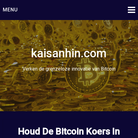
Ga
MENU
naar
de
inhoud
kaisanhin.com
Verken de grenzeloze innovatie van Bitcoin
Houd De Bitcoin Koers In