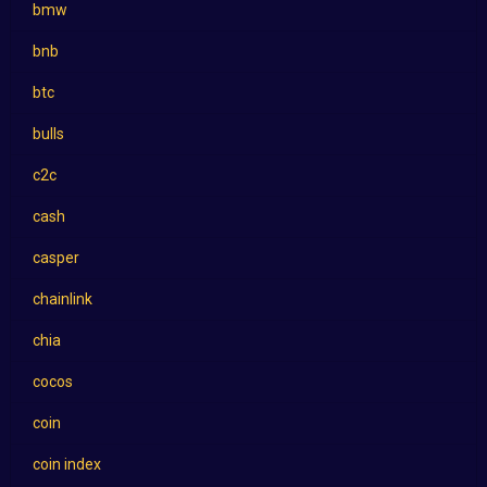
bmw
bnb
btc
bulls
c2c
cash
casper
chainlink
chia
cocos
coin
coin index