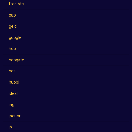
free btc
gap
geld
google
hoe
hoogste
hot
huobi
ideal
ing
jaguar
jb