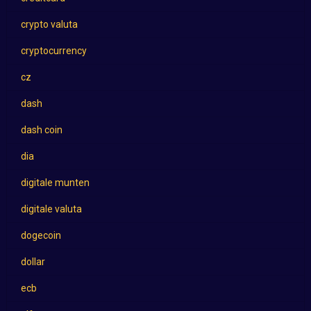
crypto valuta
cryptocurrency
cz
dash
dash coin
dia
digitale munten
digitale valuta
dogecoin
dollar
ecb