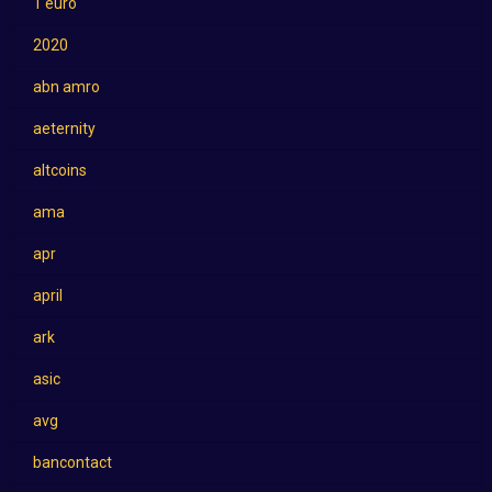
1 euro
2020
abn amro
aeternity
altcoins
ama
apr
april
ark
asic
avg
bancontact