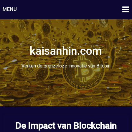
Ga
MENU
naar
de
inhoud
kaisanhin.com
Verken de grenzeloze innovatie van Bitcoin
De Impact van Blockchain