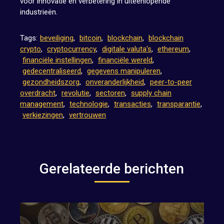
voor innovatie en verbetering in uiteenlopende
industrieën.
Tags:
beveiliging
,
bitcoin
,
blockchain
,
blockchain
crypto
,
cryptocurrency
,
digitale valuta's
,
ethereum
,
financiële instellingen
,
financiële wereld
,
gedecentraliseerd
,
gegevens manipuleren
,
gezondheidszorg
,
onveranderlijkheid
,
peer-to-peer
overdracht
,
revolutie
,
sectoren
,
supply chain
management
,
technologie
,
transacties
,
transparantie
,
verkiezingen
,
vertrouwen
Gerelateerde berichten