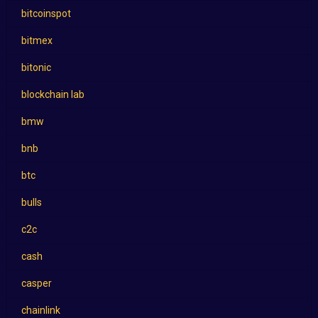
bitcoinspot
bitmex
bitonic
blockchain lab
bmw
bnb
btc
bulls
c2c
cash
casper
chainlink